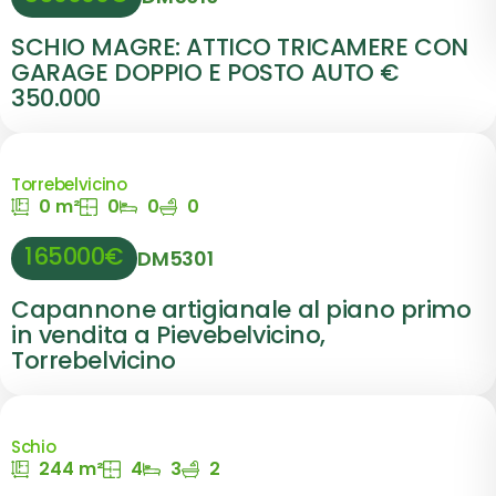
SCHIO MAGRE: ATTICO TRICAMERE CON
GARAGE DOPPIO E POSTO AUTO €
350.000
Torrebelvicino
0 m²
0
0
0
165000€
DM5301
Capannone artigianale al piano primo
in vendita a Pievebelvicino,
Torrebelvicino
Schio
244 m²
4
3
2