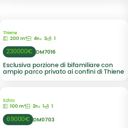
Thiene
200 m²
4
3
1
230000€
DM7016
Esclusiva porzione di bifamiliare con
ampio parco privato ai confini di Thiene
Schio
100 m²
2
1
1
69000€
DM0703