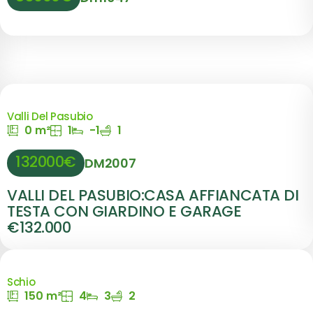
Valli Del Pasubio
0 m²
1
-1
1
132000€
DM2007
VALLI DEL PASUBIO:CASA AFFIANCATA DI
TESTA CON GIARDINO E GARAGE
€132.000
Schio
150 m²
4
3
2