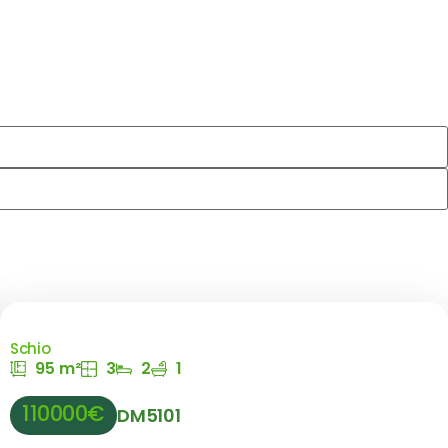
Schio
95 m²
3
2
1
110000€
DM5101