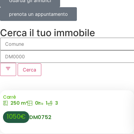
Guarda gli annunci
prenota un appuntamento
Cerca il tuo immobile
Cerca
Carrè
250 m²
0
1
3
1050€
DM0752