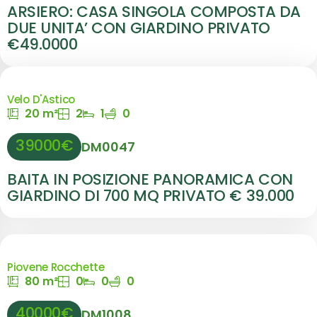
ARSIERO: CASA SINGOLA COMPOSTA DA
DUE UNITA’ CON GIARDINO PRIVATO
€49.0000
Velo D'Astico
20 m²
2
1
0
39000€
DM0047
BAITA IN POSIZIONE PANORAMICA CON
GIARDINO DI 700 MQ PRIVATO € 39.000
Piovene Rocchette
80 m²
0
0
0
40000€
DM1008