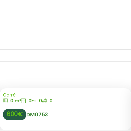
Carrè
0 m²
0
0
0
600€
DM0753