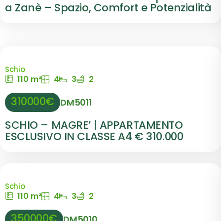
a Zanè – Spazio, Comfort e Potenzialità
Schio
110 m²
4
3
2
310000€
DM5011
SCHIO – MAGRE’ | APPARTAMENTO
ESCLUSIVO IN CLASSE A4 € 310.000
Schio
110 m²
4
3
2
350000€
DM5010