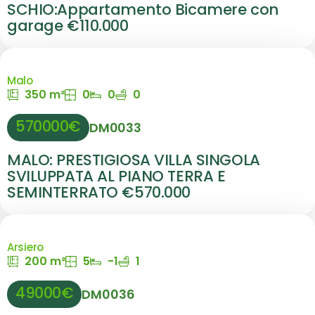
SCHIO:Appartamento Bicamere con
garage €110.000
Malo
350 m²
0
0
0
570000€
DM0033
MALO: PRESTIGIOSA VILLA SINGOLA
SVILUPPATA AL PIANO TERRA E
SEMINTERRATO €570.000
Arsiero
200 m²
5
-1
1
49000€
DM0036