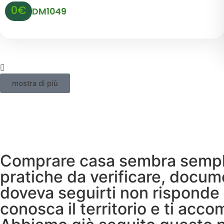
0€
DM1049
mostra di più
Comprare casa sembra semplic
pratiche da verificare, docum
doveva seguirti non risponde 
conosca il territorio e ti acc