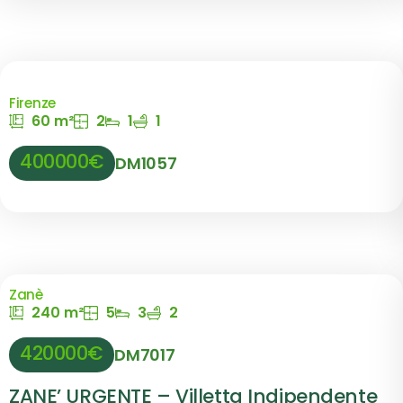
Firenze
60 m²
2
1
1
400000€
DM1057
Zanè
240 m²
5
3
2
420000€
DM7017
ZANE’ URGENTE – Villetta Indipendente