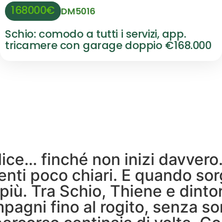
168000€
DM5016
Schio: comodo a tutti i servizi, app.
tricamere con garage doppio €168.000
e… finché non inizi davvero.
enti poco chiari. E quando so
più. Tra Schio, Thiene e dint
ompagni fino al rogito, senza s