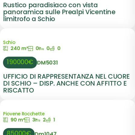
Rustico paradisiaco con vista
panoramica sulle Prealpi Vicentine
limitrofo a Schio
Schio
240 m²
0
0
0
190000€
DM5031
UFFICIO DI RAPPRESENTANZA NEL CUORE
DI SCHIO – DISP. ANCHE CON AFFITTO E
RISCATTO
Piovene Rocchette
90 m²
3
2
1
85000€
Dm1047