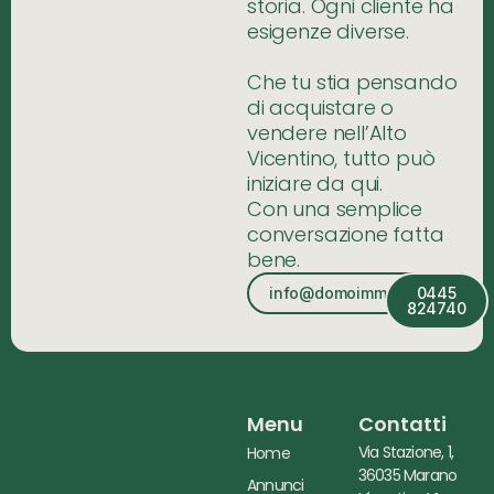
storia. Ogni cliente ha
esigenze diverse.
Che tu stia pensando
di acquistare o
vendere nell’Alto
Vicentino, tutto può
iniziare da qui.
Con una semplice
conversazione fatta
bene.
info@domoimmobiliare.it
0445
824740
Menu
Contatti
Via Stazione, 1,
Home
36035 Marano
Annunci