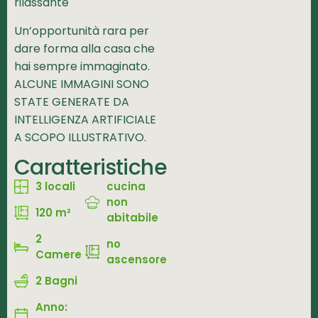
rilassante
Un’opportunità rara per
dare forma alla casa che
hai sempre immaginato.
ALCUNE IMMAGINI SONO
STATE GENERATE DA
INTELLIGENZA ARTIFICIALE
A SCOPO ILLUSTRATIVO.
Caratteristiche
3 locali
cucina
non
120 m²
abitabile
2
no
Camere
ascensore
2 Bagni
Anno: