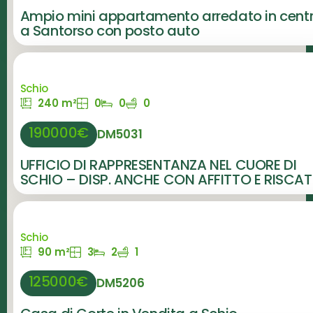
Ampio mini appartamento arredato in cent
a Santorso con posto auto
Schio
240 m²
0
0
0
190000€
DM5031
UFFICIO DI RAPPRESENTANZA NEL CUORE DI
SCHIO – DISP. ANCHE CON AFFITTO E RISCA
Schio
90 m²
3
2
1
125000€
DM5206