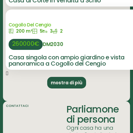
Casa di Corte in Vendita a Schio
Cogollo Del Cengio
200 m²
5
3
2
260000€
DM2030
Casa singola con ampio giardino e vista
panoramica a Cogollo del Cengio
mostra di più
Parliamone
CONTATTACI
di persona
Ogni casa ha una