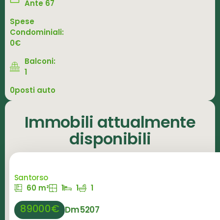
Ante 67
Spese
Condominiali:
0€
Balconi:
1
0posti auto
Immobili attualmente
disponibili
Santorso
60 m²
1
1
1
89000€
Dm5207