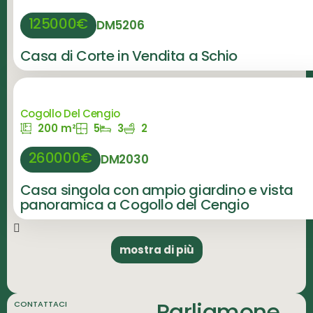
125000€
DM5206
Casa di Corte in Vendita a Schio
Cogollo Del Cengio
200 m²
5
3
2
260000€
DM2030
Casa singola con ampio giardino e vista
panoramica a Cogollo del Cengio
mostra di più
Parliamone
CONTATTACI