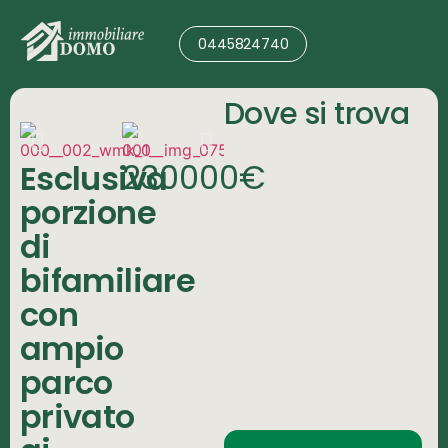
0445824740
Valutazione Immobile
Dove si trova
230000€
Esclusiva
porzione
di
bifamiliare
con
ampio
parco
privato