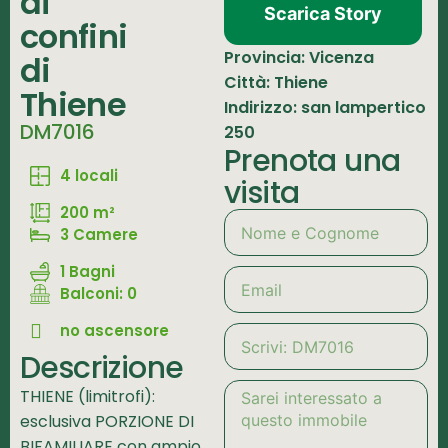
ai
Scarica Story
confini
Provincia: Vicenza
di
Città: Thiene
Thiene
Indirizzo: san lampertico
DM7016
250
Prenota una
4 locali
visita
200 m²
3 Camere
1 Bagni
Balconi: 0
no ascensore
Descrizione
THIENE (limitrofi):
esclusiva PORZIONE DI
BIFAMILIARE con ampio