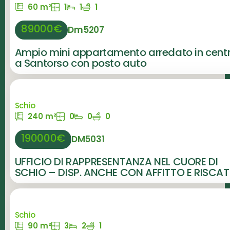
60 m²
1
1
1
89000€
Dm5207
Ampio mini appartamento arredato in cent
a Santorso con posto auto
Schio
240 m²
0
0
0
190000€
DM5031
UFFICIO DI RAPPRESENTANZA NEL CUORE DI
SCHIO – DISP. ANCHE CON AFFITTO E RISCA
Schio
90 m²
3
2
1