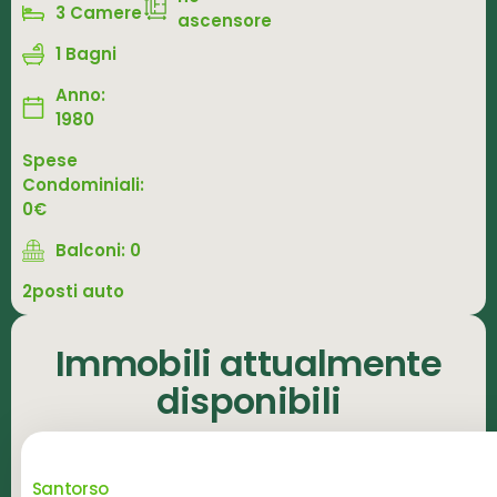
3 Camere
ascensore
1 Bagni
Anno:
1980
Spese
Condominiali:
0€
Balconi: 0
2posti auto
Immobili attualmente
disponibili
Santorso