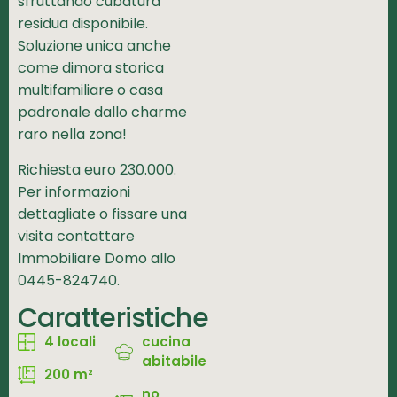
sfruttando cubatura
residua disponibile.
Soluzione unica anche
come dimora storica
multifamiliare o casa
padronale dallo charme
raro nella zona!
Richiesta euro 230.000.
Per informazioni
dettagliate o fissare una
visita contattare
Immobiliare Domo allo
0445-824740.
Caratteristiche
4 locali
cucina
abitabile
200 m²
no