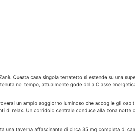
 Zanè. Questa casa singola terratetto si estende su una sup
uta nel tempo, attualmente gode della Classe energetica A/
 troverai un ampio soggiorno luminoso che accoglie gli ospit
enti di relax. Un corridoio centrale conduce alla zona not
tta una taverna affascinante di circa 35 mq completa di cami