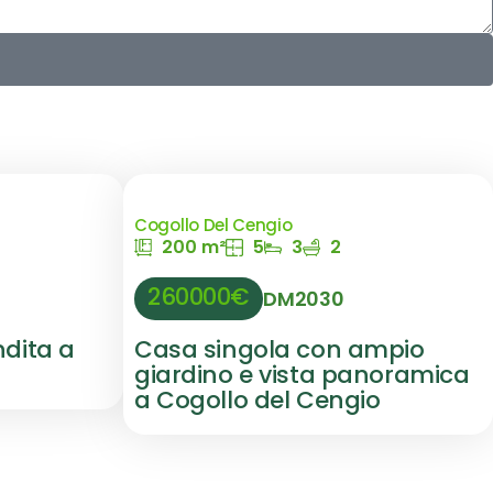
Cogollo Del Cengio
200 m²
5
3
2
260000€
DM2030
ndita a
Casa singola con ampio
giardino e vista panoramica
a Cogollo del Cengio