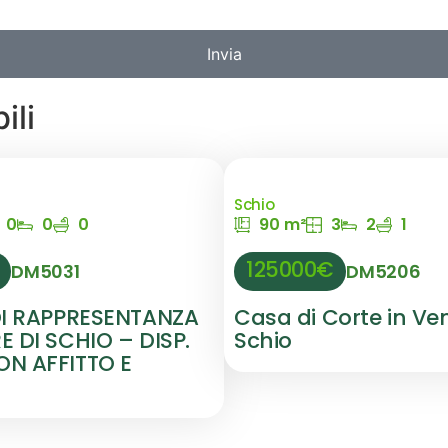
Invia
ili
Schio
0
0
0
90 m²
3
2
1
125000€
DM5031
DM5206
DI RAPPRESENTANZA
Casa di Corte in Ve
 DI SCHIO – DISP.
Schio
N AFFITTO E
O