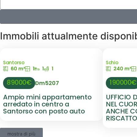
Immobili attualmente disponib
Santorso
Schio
60 m²
1
1
1
240 m²
89000€
190000€
Dm5207
Ampio mini appartamento
UFFICIO 
arredato in centro a
NEL CUORE
Santorso con posto auto
ANCHE CO
RISCATT
mostra di più