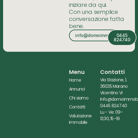
iniziare da qui.
Con una semplice
conversazione fatta
bene.
info@domoimmobiliare.it
0445
824740
Menu
Contatti
Via Stazione, 1,
Home
36035 Marano
Annunci
Vicentino VI
Chi siamo
info@domoimmobili
0445 824740
Contatti
Lu - Ve: 09–
Valutazione
12:30, 15–19
immobile