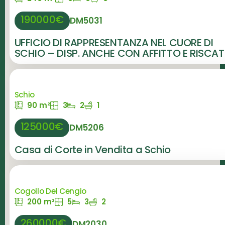
190000€
DM5031
UFFICIO DI RAPPRESENTANZA NEL CUORE DI
SCHIO – DISP. ANCHE CON AFFITTO E RISCA
Schio
90 m²
3
2
1
125000€
DM5206
Casa di Corte in Vendita a Schio
Cogollo Del Cengio
200 m²
5
3
2
260000€
DM2030