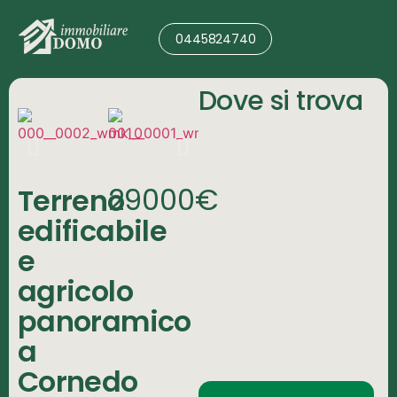
0445824740
Valutazione Immobile
Dove si trova
29000€
Terreno
edificabile
e
agricolo
panoramico
a
Cornedo