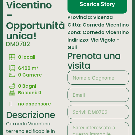
Vicentino
Scarica Story
–
Provincia: Vicenza
Opportunità
Città: Cornedo Vicentino
unica!
Zona: Cornedo Vicentino
Indirizzo: Via Vigolo -
DM0702
Guli
Prenota una
0 locali
visita
6400 m²
0 Camere
0 Bagni
Balconi: 0
no ascensore
Descrizione
Cornedo Vicentino:
terreno edificabile in