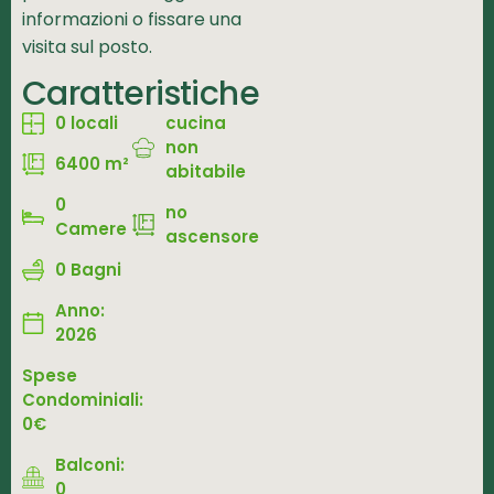
informazioni o fissare una
visita sul posto.
Caratteristiche
0 locali
cucina
non
6400 m²
abitabile
0
no
Camere
ascensore
0 Bagni
Anno:
2026
Spese
Condominiali:
0€
Balconi:
0