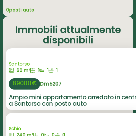
0posti auto
Immobili attualmente
disponibili
Santorso
60 m²
1
1
1
89000€
Dm5207
Ampio mini appartamento arredato in cent
a Santorso con posto auto
Schio
240 m²
0
0
0