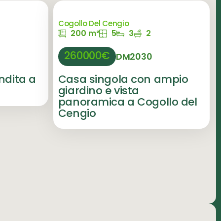
Cogollo Del Cengio
200 m²
5
3
2
260000€
DM2030
ndita a
Casa singola con ampio
giardino e vista
panoramica a Cogollo del
Cengio