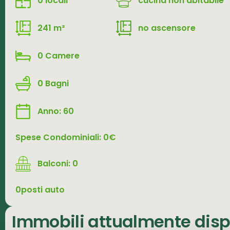
0 locali
cucina non abitabile
241 m²
no ascensore
0 Camere
0 Bagni
Anno: 60
Spese Condominiali: 0€
Balconi: 0
0posti auto
Immobili attualmente dispo