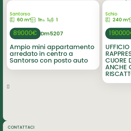
Santorso
Schio
60 m²
1
1
1
240 m²
89000€
19000
Dm5207
Ampio mini appartamento
UFFICIO 
arredato in centro a
RAPPRE
Santorso con posto auto
CUORE D
ANCHE C
RISCAT
CONTATTACI