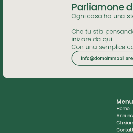
Parliamone d
Ogni casa ha una stor
Che tu stia pensando 
iniziare da qui.
Con una semplice co
info@domoimmobiliare.
Men
Home
Annunc
Chi sia
Contatt