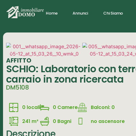
Home
Annunci
Chi Siamo
AFFITTO
SCHIO: Laboratorio con ter
carraio in zona ricercata
DM5108
0 locali
0 Camere
Balconi: 0
241 m²
0 Bagni
no ascensore
Descrizione