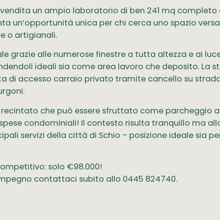
n vendita un ampio laboratorio di ben 241 mq completo 
nta un’opportunità unica per chi cerca uno spazio versa
 o artigianali.
ale grazie alle numerose finestre a tutta altezza e ai luce
ndendoli ideali sia come area lavoro che deposito. La st
ta di accesso carraio privato tramite cancello su strada
urgoni.
le recintato che può essere sfruttato come parcheggio 
spese condominiali! Il contesto risulta tranquillo ma a
i servizi della città di Schio – posizione ideale sia per
competitivo: solo €98.000!
 impegno contattaci subito allo 0445 824740.