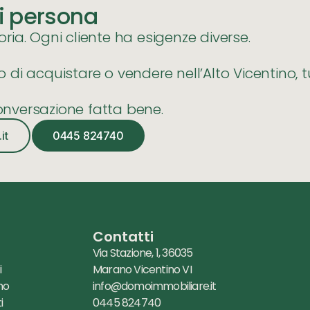
i persona
ia. Ogni cliente ha esigenze diverse.
di acquistare o vendere nell’Alto Vicentino, 
nversazione fatta bene.
it
0445 824740
u
Contatti
Via Stazione, 1, 36035
i
Marano Vicentino VI
mo
info@domoimmobiliare.it
i
0445 824740