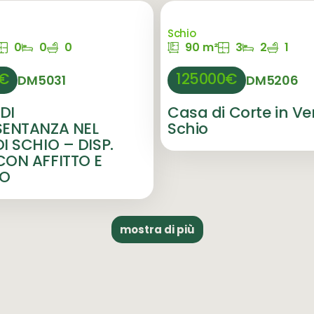
Schio
0
0
0
90 m²
3
2
1
0€
125000€
DM5031
DM5206
DI
Casa di Corte in Ve
SENTANZA NEL
Schio
I SCHIO – DISP.
ON AFFITTO E
TO
mostra di più