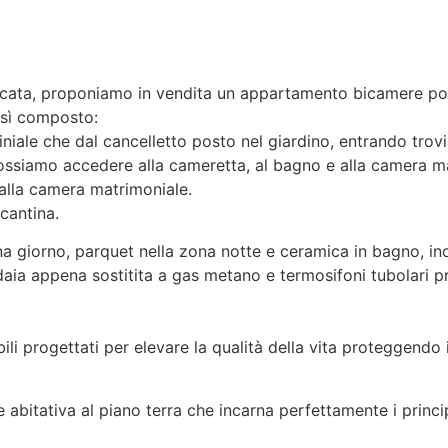
rcata, proponiamo in vendita un appartamento bicamere posto
osì composto:
iniale che dal cancelletto posto nel giardino, entrando t
ossiamo accedere alla cameretta, al bagno e alla camera m
dalla camera matrimoniale.
cantina.
na giorno, parquet nella zona notte e ceramica in bagno, ino
daia appena sostitita a gas metano e termosifoni tubolari pre
bili progettati per elevare la qualità della vita proteggend
bitativa al piano terra che incarna perfettamente i princip