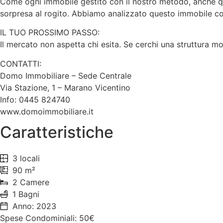
Come ogni immobile gestito con il nostro metodo, anche q
sorpresa al rogito. Abbiamo analizzato questo immobile con 
IL TUO PROSSIMO PASSO:
Il mercato non aspetta chi esita. Se cerchi una struttura m
CONTATTI:
Domo Immobiliare – Sede Centrale
Via Stazione, 1 – Marano Vicentino
Info: 0445 824740
www.domoimmobiliare.it
Caratteristiche
3 locali
90 m²
2 Camere
1 Bagni
Anno: 2023
Spese Condominiali: 50€