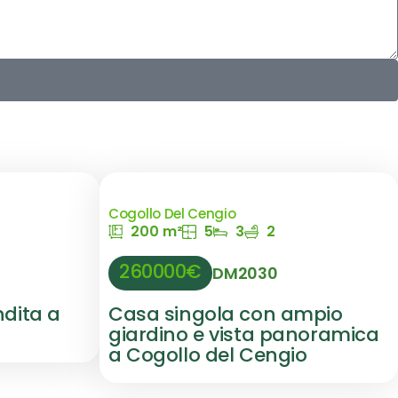
Cogollo Del Cengio
200 m²
5
3
2
260000€
DM2030
ndita a
Casa singola con ampio
giardino e vista panoramica
a Cogollo del Cengio