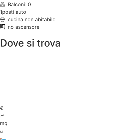
Balconi: 0
1posti auto
cucina non abitabile
no ascensore
Dove si trova
€
㎡
mq
⌂
🛏