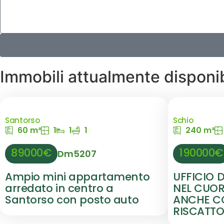
Immobili attualmente disponib
Santorso
Schio
60 m²
1
1
1
240 m²
89000€
190000€
Dm5207
Ampio mini appartamento
UFFICIO 
arredato in centro a
NEL CUORE
Santorso con posto auto
ANCHE CO
RISCATT