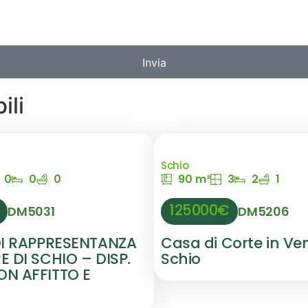
Invia
ili
Schio
0
0
0
90 m²
3
2
1
125000€
DM5031
DM5206
DI RAPPRESENTANZA
Casa di Corte in Ve
 DI SCHIO – DISP.
Schio
N AFFITTO E
O