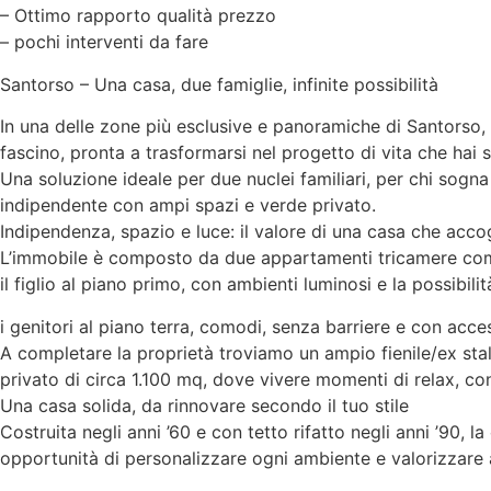
– Ottimo rapporto qualità prezzo
– pochi interventi da fare
Santorso – Una casa, due famiglie, infinite possibilità
In una delle zone più esclusive e panoramiche di Santorso, 
fascino, pronta a trasformarsi nel progetto di vita che ha
Una soluzione ideale per due nuclei familiari, per chi sogna
indipendente con ampi spazi e verde privato.
Indipendenza, spazio e luce: il valore di una casa che acco
L’immobile è composto da due appartamenti tricamere comp
il figlio al piano primo, con ambienti luminosi e la possibili
i genitori al piano terra, comodi, senza barriere e con acces
A completare la proprietà troviamo un ampio fienile/ex sta
privato di circa 1.100 mq, dove vivere momenti di relax, conv
Una casa solida, da rinnovare secondo il tuo stile
Costruita negli anni ’60 e con tetto rifatto negli anni ’90, l
opportunità di personalizzare ogni ambiente e valorizzare 