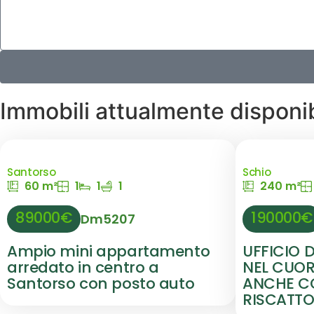
Immobili attualmente disponib
Santorso
Schio
60 m²
1
1
1
240 m²
89000€
190000€
Dm5207
Ampio mini appartamento
UFFICIO 
arredato in centro a
NEL CUORE
Santorso con posto auto
ANCHE CO
RISCATT