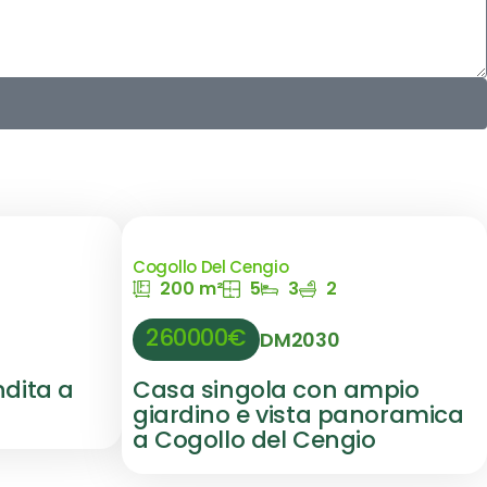
Cogollo Del Cengio
200 m²
5
3
2
260000€
DM2030
ndita a
Casa singola con ampio
giardino e vista panoramica
a Cogollo del Cengio