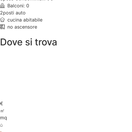
Balconi: 0
2posti auto
cucina abitabile
no ascensore
Dove si trova
€
㎡
mq
⌂
🛏