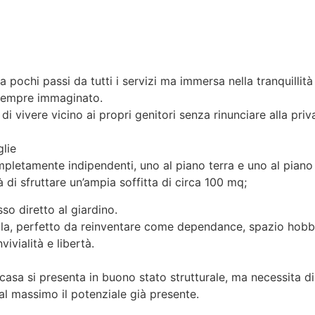
a pochi passi da tutti i servizi ma immersa nella tranquilli
i sempre immaginato.
 di vivere vicino ai propri genitori senza rinunciare alla pr
glie
letamente indipendenti, uno al piano terra e uno al piano
tà di sfruttare un’ampia soffitta di circa 100 mq;
so diretto al giardino.
lla, perfetto da reinventare come dependance, spazio hobby
ivialità e libertà.
a casa si presenta in buono stato strutturale, ma necessita di
al massimo il potenziale già presente.