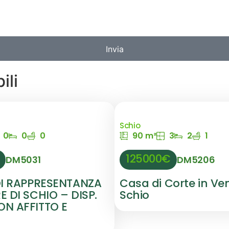
Invia
ili
Schio
0
0
0
90 m²
3
2
1
125000€
DM5031
DM5206
DI RAPPRESENTANZA
Casa di Corte in Ve
 DI SCHIO – DISP.
Schio
N AFFITTO E
O