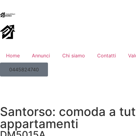
Home
Annunci
Chi siamo
Contatti
Val
0445824740
Santorso: comoda a tutt
appartamenti
DM5015A