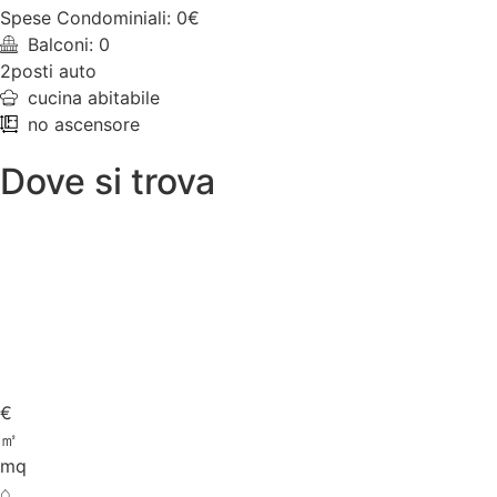
Spese Condominiali: 0€
Balconi: 0
2posti auto
cucina abitabile
no ascensore
Dove si trova
€
㎡
mq
⌂