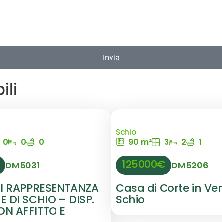
Invia
ili
Schio
0
0
0
90 m²
3
2
1
125000€
DM5031
DM5206
DI RAPPRESENTANZA
Casa di Corte in Ve
 DI SCHIO – DISP.
Schio
N AFFITTO E