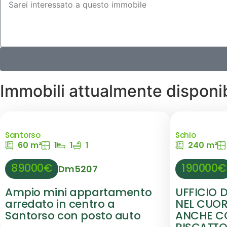
Immobili attualmente disponib
Santorso
Schio
60 m²
1
1
1
240 m²
89000€
190000€
Dm5207
Ampio mini appartamento
UFFICIO 
arredato in centro a
NEL CUORE
Santorso con posto auto
ANCHE CO