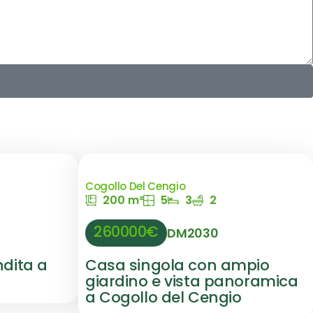
Cogollo Del Cengio
200 m²
5
3
2
260000€
DM2030
ndita a
Casa singola con ampio
giardino e vista panoramica
a Cogollo del Cengio