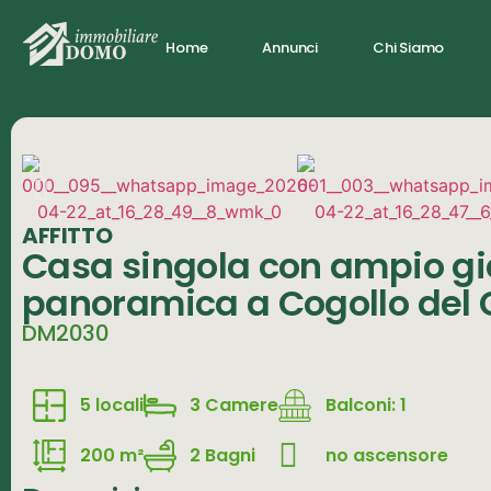
Home
Annunci
Chi Siamo
AFFITTO
Casa singola con ampio gia
panoramica a Cogollo del 
DM2030
5 locali
3 Camere
Balconi: 1
200 m²
2 Bagni
no ascensore