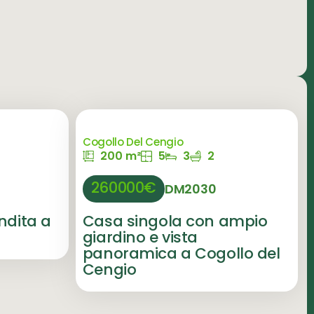
Cogollo Del Cengio
200 m²
5
3
2
260000€
DM2030
ndita a
Casa singola con ampio
giardino e vista
panoramica a Cogollo del
Cengio