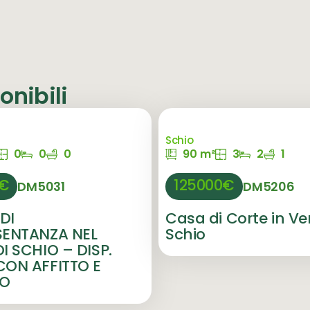
nibili
Schio
0
0
0
90 m²
3
2
1
0€
125000€
DM5031
DM5206
DI
Casa di Corte in Ve
SENTANZA NEL
Schio
I SCHIO – DISP.
ON AFFITTO E
TO