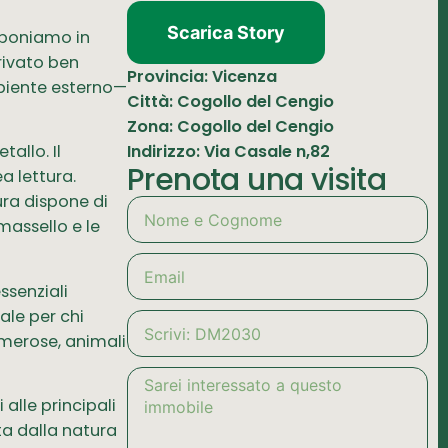
Scarica Story
roponiamo in
rivato ben
Provincia: Vicenza
mbiente esterno—
Città: Cogollo del Cengio
Zona: Cogollo del Cengio
Indirizzo: Via Casale n,82
allo. Il
Prenota una visita
a lettura.
ura dispone di
massello e le
ssenziali
ale per chi
umerose, animali
alle principali
ta dalla natura