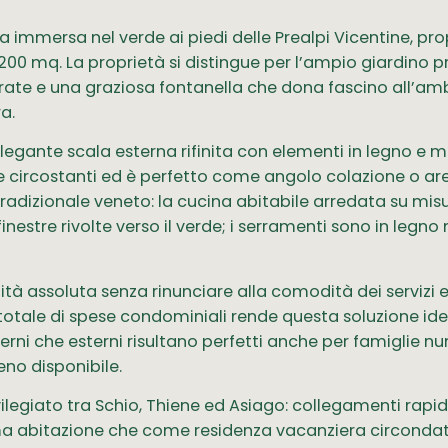
la immersa nel verde ai piedi delle Prealpi Vicentine, p
 200 mq. La proprietà si distingue per l’ampio giardino p
olorate e una graziosa fontanella che dona fascino all’a
a.
gante scala esterna rifinita con elementi in legno e met
 circostanti ed è perfetto come angolo colazione o are
 tradizionale veneto: la cucina abitabile arredata su mis
tre rivolte verso il verde; i serramenti sono in legno 
ità assoluta senza rinunciare alla comodità dei servizi e
totale di spese condominiali rende questa soluzione ide
erni che esterni risultano perfetti anche per famiglie n
eno disponibile.
legiato tra Schio, Thiene ed Asiago: collegamenti rapidi 
ima abitazione che come residenza vacanziera circonda