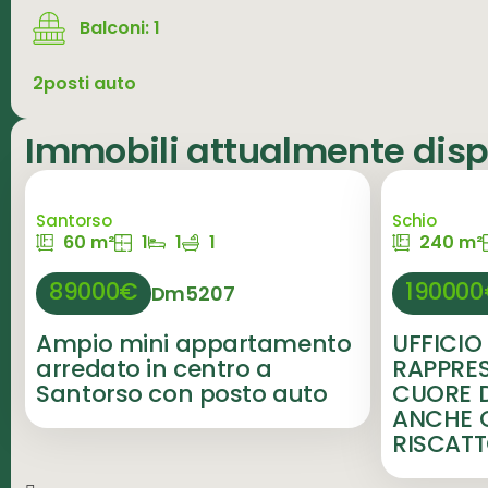
Balconi: 1
2posti auto
Immobili attualmente dispo
Santorso
Schio
60 m²
1
1
1
240 m²
89000€
19000
Dm5207
Ampio mini appartamento
UFFICIO 
arredato in centro a
RAPPRE
Santorso con posto auto
CUORE D
ANCHE C
RISCAT