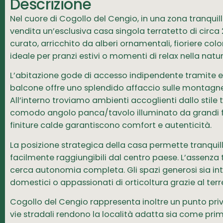
Descrizione
Nel cuore di Cogollo del Cengio, in una zona tranquil
vendita un’esclusiva casa singola terratetto di circa
curato, arricchito da alberi ornamentali, fioriere c
ideale per pranzi estivi o momenti di relax nella natur
L’abitazione gode di accesso indipendente tramite ele
balcone offre uno splendido affaccio sulle montagne
All’interno troviamo ambienti accoglienti dallo stile
comodo angolo panca/tavolo illuminato da grandi fines
finiture calde garantiscono comfort e autenticità.
La posizione strategica della casa permette tranquill
facilmente raggiungibili dal centro paese. L’assenza 
cerca autonomia completa. Gli spazi generosi sia int
domestici o appassionati di orticoltura grazie al terr
Cogollo del Cengio rappresenta inoltre un punto privi
vie stradali rendono la località adatta sia come pr