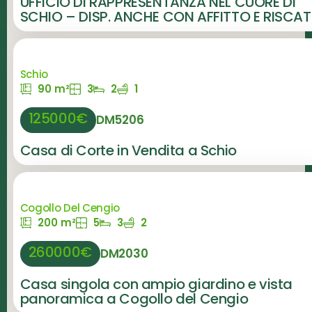
UFFICIO DI RAPPRESENTANZA NEL CUORE DI
SCHIO – DISP. ANCHE CON AFFITTO E RISCA
Schio
90 m²
3
2
1
125000€
DM5206
Casa di Corte in Vendita a Schio
Cogollo Del Cengio
200 m²
5
3
2
260000€
DM2030
Casa singola con ampio giardino e vista
panoramica a Cogollo del Cengio