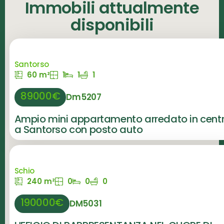
Immobili attualmente
disponibili
Santorso
60 m²
1
1
1
89000€
Dm5207
Ampio mini appartamento arredato in cent
a Santorso con posto auto
Schio
240 m²
0
0
0
190000€
DM5031