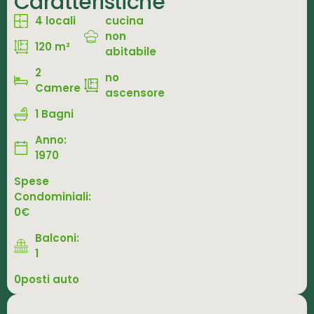
Caratteristiche
4 locali
cucina
non
120 m²
abitabile
2
no
Camere
ascensore
1 Bagni
Anno:
1970
Spese
Condominiali:
0€
Balconi:
1
0posti auto