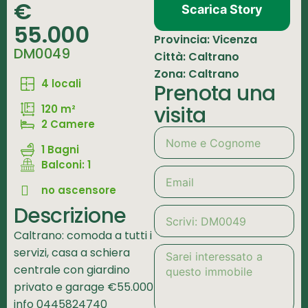
€
Scarica Story
55.000
Provincia: Vicenza
DM0049
Città: Caltrano
Zona: Caltrano
4 locali
Prenota una
visita
120 m²
2 Camere
1 Bagni
Balconi: 1
no ascensore
Descrizione
Caltrano: comoda a tutti i
servizi, casa a schiera
centrale con giardino
privato e garage €55.000
info 0445824740