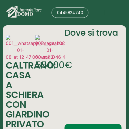
0445824740
Valutazione Immobile
Dove si trova
55000€
CALTRANO:
CASA
A
SCHIERA
CON
GIARDINO
PRIVATO