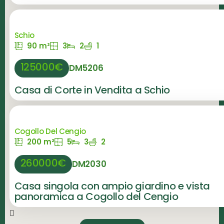
Schio
90 m²
3
2
1
125000€
DM5206
Casa di Corte in Vendita a Schio
Cogollo Del Cengio
200 m²
5
3
2
260000€
DM2030
Casa singola con ampio giardino e vista
panoramica a Cogollo del Cengio