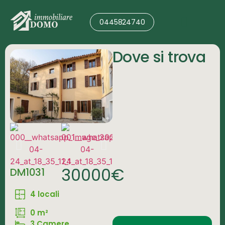
0445824740
Valutazione Immobile
Dove si trova
30000€
DM1031
4 locali
0 m²
3 Camere