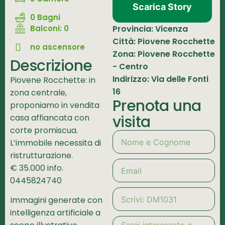
Scarica Story
0 Bagni
Balconi: 0
Provincia: Vicenza
Città: Piovene Rocchette
no ascensore
Zona: Piovene Rocchette
Descrizione
- Centro
Indirizzo: Via delle Fonti
Piovene Rocchette: in
16
zona centrale,
Prenota una
proponiamo in vendita
visita
casa affiancata con
corte promiscua.
L’immobile necessita di
ristrutturazione.
€ 35.000 info.
0445824740
Immagini generate con
intelligenza artificiale a