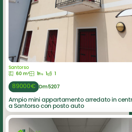
Santorso
60 m²
1
1
1
89000€
Dm5207
Ampio mini appartamento arredato in cent
a Santorso con posto auto