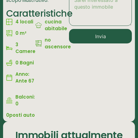
scopo illustrativo.
Caratteristiche
4 locali
cucina
abitabile
0 m²
Invia
no
3
ascensore
Camere
0 Bagni
Anno:
Ante 67
Balconi:
0
0posti auto
Immobili attualmente