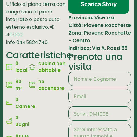
Ufficio al piano terra con
Scarica Story
magazzino al piano
Provincia: Vicenza
interrato e posto auto
Città: Piovene Rocchette
esterno esclusivo. €
Zona: Piovene Rocchette
40.000
- Centro
info 0445824740
Indirizzo: Via A. Rossi 55
Caratteristiche
Prenota una
visita
0
cucina non
locali
abitabile
80
no
m²
ascensore
0
Camere
0
Bagni
Anno: