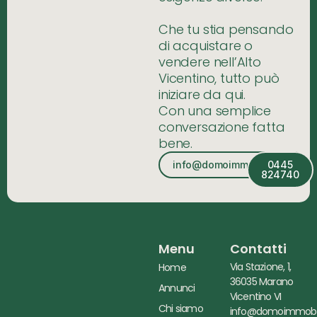
Che tu stia pensando
di acquistare o
vendere nell’Alto
Vicentino, tutto può
iniziare da qui.
Con una semplice
conversazione fatta
bene.
info@domoimmobiliare.it
0445
824740
Menu
Contatti
Via Stazione, 1,
Home
36035 Marano
Annunci
Vicentino VI
Chi siamo
info@domoimmobili