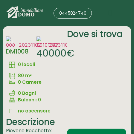
0445824740
Valutazione Immobile
Dove si trova
40000€
DM1008
0 locali
80 m²
0 Camere
0 Bagni
Balconi: 0
no ascensore
Descrizione
Piovene Rocchette: