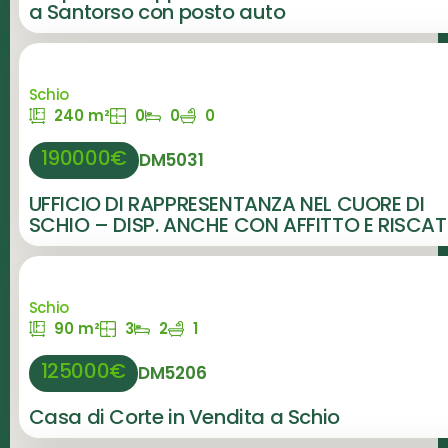
a Santorso con posto auto
Schio
240 m²
0
0
0
190000€
DM5031
UFFICIO DI RAPPRESENTANZA NEL CUORE DI
SCHIO – DISP. ANCHE CON AFFITTO E RISCA
Schio
90 m²
3
2
1
125000€
DM5206
Casa di Corte in Vendita a Schio