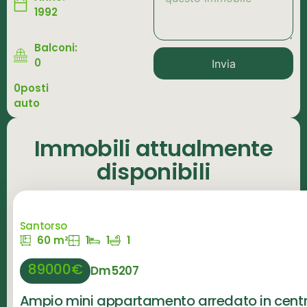
1992
Balconi:
0
Invia
0posti
auto
Immobili attualmente
disponibili
Santorso
60 m²
1
1
1
89000€
Dm5207
Ampio mini appartamento arredato in cent