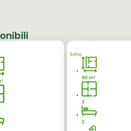
nibili
Schio
90 m²
m²
3
2