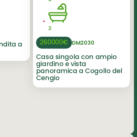
2
260000€
DM2030
ndita a
Casa singola con ampio
giardino e vista
panoramica a Cogollo del
Cengio