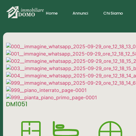
Home
Annunci
Chi Siamo
DM1051