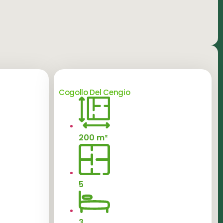
Cogollo Del Cengio
200 m²
5
3