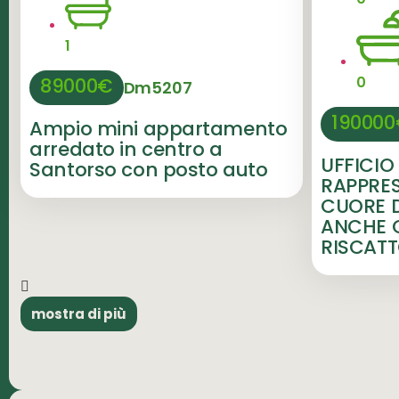
1
89000€
0
Dm5207
19000
Ampio mini appartamento
arredato in centro a
UFFICIO 
Santorso con posto auto
RAPPRE
CUORE D
ANCHE C
RISCAT
mostra di più