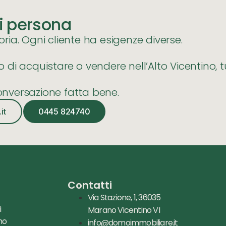
i persona
ia. Ogni cliente ha esigenze diverse.
di acquistare o vendere nell’Alto Vicentino, 
nversazione fatta bene.
it
0445 824740
u
Contatti
Via Stazione, 1, 36035
i
Marano Vicentino VI
mo
info@domoimmobiliare.it