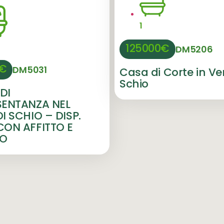
1
125000€
DM5206
0€
DM5031
Casa di Corte in Ve
Schio
DI
SENTANZA NEL
I SCHIO – DISP.
ON AFFITTO E
TO