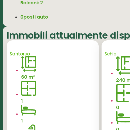
Balconi: 2
0posti auto
Immobili attualmente dispo
Santorso
Schio
60 m²
240 
1
0
1
0